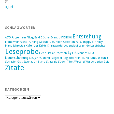
31
« Juni
SCHLAGWÖRTER
Entstehung
Einblicke
Allgemein
ACTA
Alltag
Bald
Bücher-Event
Frohe Weihnacht
Frühling
Geduld
Gefunden
Gezeiten
Haiku
Happy Birthday
Kalender
Irland
Jahrestag
Kalkül
Klimawandel
Lebenslauf
Legende
Lesefrüchte
Leseprobe
Lyrik
Liebe
Literaturbetrieb
Mensch
NEU
Neuerscheinung
Neujahr
Osterei
Ratgeber
Regional-Krimi
Ruhm
Schlusspunkt
Schmaler Grat
Stagnation
Stand
Strategie
Süden
Tibet
Warterei
Wasserperlen
Zeit
Zitate
KATEGORIEN
Kategorien