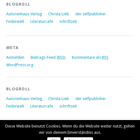
BLOGROLL
Autorenhaus-Verlag
Christa Lieb
der selfpublisher
Federwelt
Literaturcafe
schriftzeit
META
Anmelden
Beitrags-Feed (
RSS
)
Kommentare als
RSS
WordPress.org
BLOGROLL
Autorenhaus-Verlag
Christa Lieb
der selfpublisher
Federwelt
Literaturcafe
schriftzeit
Diese Website benutzt Cookies. Wenn du die Website weiter nutzt, gehen
wir von deinem Einverständnis aus.
Proudly powered by
WordPress
|
Theme: Yoko von
Elmastudio
Oben