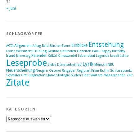
31
« Juni
SCHLAGWÖRTER
Entstehung
Einblicke
Allgemein
ACTA
Alltag
Bald
Bücher-Event
Frohe Weihnacht
Frühling
Geduld
Gefunden
Gezeiten
Haiku
Happy Birthday
Kalender
Irland
Jahrestag
Kalkül
Klimawandel
Lebenslauf
Legende
Lesefrüchte
Leseprobe
Lyrik
Liebe
Literaturbetrieb
Mensch
NEU
Neuerscheinung
Neujahr
Osterei
Ratgeber
Regional-Krimi
Ruhm
Schlusspunkt
Schmaler Grat
Stagnation
Stand
Strategie
Süden
Tibet
Warterei
Wasserperlen
Zeit
Zitate
KATEGORIEN
Kategorien