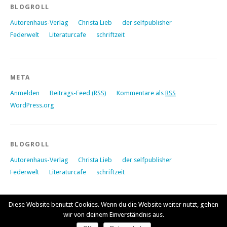
BLOGROLL
Autorenhaus-Verlag
Christa Lieb
der selfpublisher
Federwelt
Literaturcafe
schriftzeit
META
Anmelden
Beitrags-Feed (
RSS
)
Kommentare als
RSS
WordPress.org
BLOGROLL
Autorenhaus-Verlag
Christa Lieb
der selfpublisher
Federwelt
Literaturcafe
schriftzeit
Diese Website benutzt Cookies. Wenn du die Website weiter nutzt, gehen
wir von deinem Einverständnis aus.
Proudly powered by
WordPress
|
Theme: Yoko von
Elmastudio
Oben