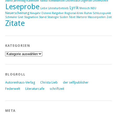
Kalender
Irland
Jahrestag
Kalkül
Klimawandel
Lebenslauf
Legende
Lesefrüchte
Leseprobe
Lyrik
Liebe
Literaturbetrieb
Mensch
NEU
Neuerscheinung
Neujahr
Osterei
Ratgeber
Regional-Krimi
Ruhm
Schlusspunkt
Schmaler Grat
Stagnation
Stand
Strategie
Süden
Tibet
Warterei
Wasserperlen
Zeit
Zitate
KATEGORIEN
Kategorien
BLOGROLL
Autorenhaus-Verlag
Christa Lieb
der selfpublisher
Federwelt
Literaturcafe
schriftzeit
META