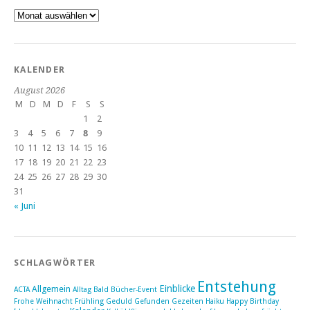
Archiv
KALENDER
August 2026
M
D
M
D
F
S
S
1
2
3
4
5
6
7
8
9
10
11
12
13
14
15
16
17
18
19
20
21
22
23
24
25
26
27
28
29
30
31
« Juni
SCHLAGWÖRTER
Entstehung
Einblicke
Allgemein
ACTA
Alltag
Bald
Bücher-Event
Frohe Weihnacht
Frühling
Geduld
Gefunden
Gezeiten
Haiku
Happy Birthday