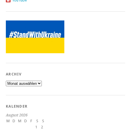
YouTube
ARCHIV
Archiv
KALENDER
August 2026
M
D
M
D
F
S
S
1
2