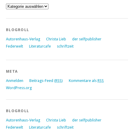
Kategorien
BLOGROLL
Autorenhaus-Verlag
Christa Lieb
der selfpublisher
Federwelt
Literaturcafe
schriftzeit
META
Anmelden
Beitrags-Feed (
RSS
)
Kommentare als
RSS
WordPress.org
BLOGROLL
Autorenhaus-Verlag
Christa Lieb
der selfpublisher
Federwelt
Literaturcafe
schriftzeit