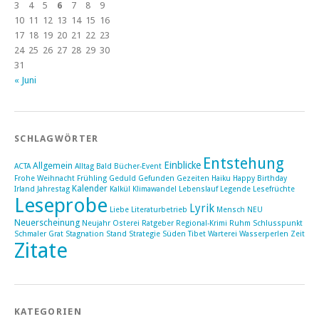
3
4
5
6
7
8
9
10
11
12
13
14
15
16
17
18
19
20
21
22
23
24
25
26
27
28
29
30
31
« Juni
SCHLAGWÖRTER
Entstehung
Einblicke
Allgemein
ACTA
Alltag
Bald
Bücher-Event
Frohe Weihnacht
Frühling
Geduld
Gefunden
Gezeiten
Haiku
Happy Birthday
Kalender
Irland
Jahrestag
Kalkül
Klimawandel
Lebenslauf
Legende
Lesefrüchte
Leseprobe
Lyrik
Liebe
Literaturbetrieb
Mensch
NEU
Neuerscheinung
Neujahr
Osterei
Ratgeber
Regional-Krimi
Ruhm
Schlusspunkt
Schmaler Grat
Stagnation
Stand
Strategie
Süden
Tibet
Warterei
Wasserperlen
Zeit
Zitate
KATEGORIEN