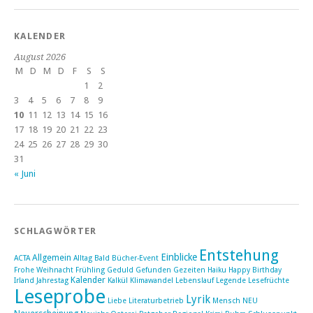
KALENDER
August 2026
M
D
M
D
F
S
S
1
2
3
4
5
6
7
8
9
10
11
12
13
14
15
16
17
18
19
20
21
22
23
24
25
26
27
28
29
30
31
« Juni
SCHLAGWÖRTER
Entstehung
Einblicke
Allgemein
ACTA
Alltag
Bald
Bücher-Event
Frohe Weihnacht
Frühling
Geduld
Gefunden
Gezeiten
Haiku
Happy Birthday
Kalender
Irland
Jahrestag
Kalkül
Klimawandel
Lebenslauf
Legende
Lesefrüchte
Leseprobe
Lyrik
Liebe
Literaturbetrieb
Mensch
NEU