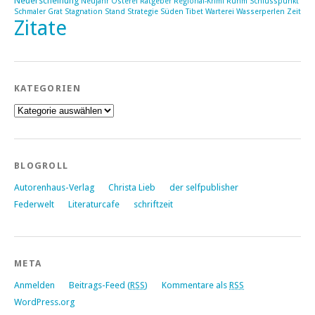
Neuerscheinung
Neujahr
Osterei
Ratgeber
Regional-Krimi
Ruhm
Schlusspunkt
Schmaler Grat
Stagnation
Stand
Strategie
Süden
Tibet
Warterei
Wasserperlen
Zeit
Zitate
KATEGORIEN
Kategorien
BLOGROLL
Autorenhaus-Verlag
Christa Lieb
der selfpublisher
Federwelt
Literaturcafe
schriftzeit
META
Anmelden
Beitrags-Feed (
RSS
)
Kommentare als
RSS
WordPress.org