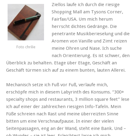
Ziellos laufe ich durch die riesige
Shopping Mall am Tysons Corner,
Fairfax/USA. Um mich herum
herrscht dichtes Gedränge. Die
penetrante Musikberieselung und die
Aromen von Vanille und Zimt reizen
Foto chrilie
meine Ohren und Nase. Ich suche
nach Orientierung. Es ist schwer, den
Überblick zu behalten. Etage über Etage, Geschäft an
Geschäft türmen sich auf zu einem bunten, lauten Allerei.
Mechanisch setze ich Fuß vor Fuß, verlaufe mich,
erschöpfe mich in diesem Labyrinth des Konsums. “300+
specialty shops and restaurants, 3 million square feet” lese
ich auf einer der zahlreichen riesigen Info-Tafeln. Mein
Füße schreien nach Rast und meine überreizten Sinne
bitten um eine Verschnaufpause. In einer der vielen
Seitenpassagen, eng an der Wand, steht eine Bank. Und –
oh Wunder – sie ist leer. Erleichtert lasse ich mich